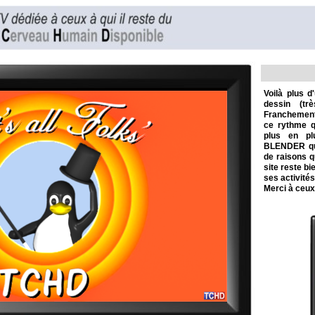
Voilà plus 
dessin (tr
Franchement,
ce rythme qu
plus en pl
BLENDER qu'i
de raisons q
site reste bi
ses activités
Merci à ceux